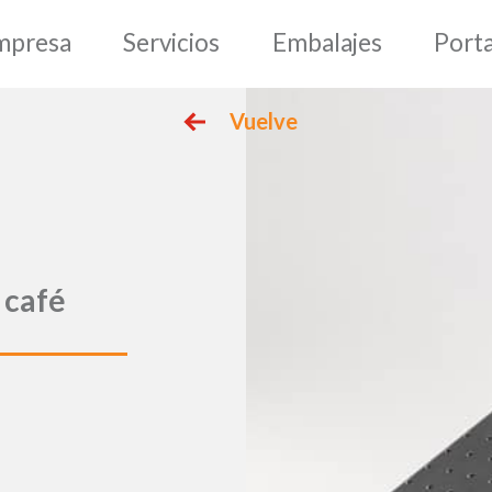
epage
Empresa
Servic
Vuelve
 café