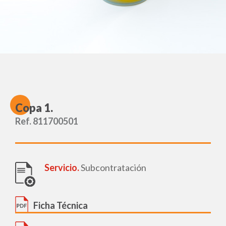
C
opa 1.
Ref. 811700501
Servicio.
Subcontratación
Ficha Técnica