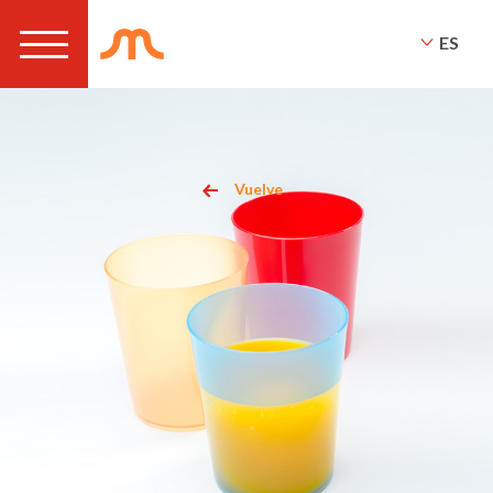
ES
Vuelve