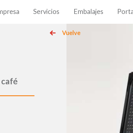
epage
Empresa
Servic
Vuelve
 café