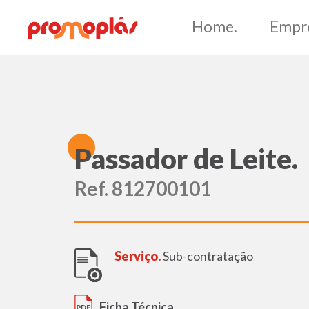
Ho
P
assador de Leite.
Ref. 812700101
Serviço.
Sub-contratação
Ficha Técnica