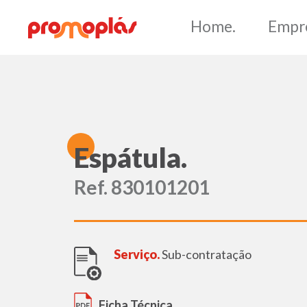
Ho
E
spátula.
Ref. 830101201
Serviço.
Sub-contratação
Ficha Técnica