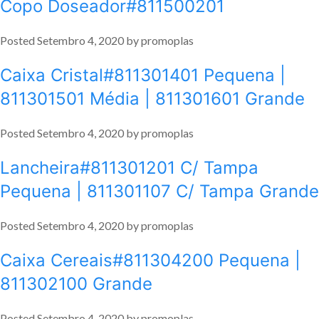
Copo Doseador#811500201
Posted
Setembro 4, 2020
by
promoplas
Caixa Cristal#811301401 Pequena |
811301501 Média | 811301601 Grande
Posted
Setembro 4, 2020
by
promoplas
Lancheira#811301201 C/ Tampa
Pequena | 811301107 C/ Tampa Grande
Posted
Setembro 4, 2020
by
promoplas
Caixa Cereais#811304200 Pequena |
811302100 Grande
Posted
Setembro 4, 2020
by
promoplas