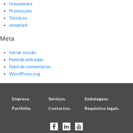
Houseware
Promoções
Técnicos
unnamed
Meta
Iniciar sessão
Feed de entradas
Feed de comentários
WordPress.org
Empresa.
Serviços.
Embalagens.
Portfólio.
Contactos.
Requisitos legais.